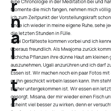
r
eine Chronologie in der Meditation bei und h
2
Momente die mich fangen, nehmen mich völlig e
6
n
ich zum Zeitpunkt der Vorstellungskraft scho
finde ich wieder in meine eigene Ruhe, sehe j
a
die letzten Stunden in Fülle.
Zwei Dorfälteste kommen vorbei und ich kenne 
l
überaus freundlich. Als Mwajoma zurück kommt,
Mchicha Pflanzen ihre dünne Haut am kleinen 
-
auszunehmen, Ugali anzurühren und ich darf zu
Essen ist. Wir machen noch ein paar Fotos mit
t
er ihn geschickt wirbeln lassen kann. Ihm steh
bisher untergekommen ist. Wir essen ein letz
r
gesorgt. Misana, der mir wieder einen Fisch un
scheint viel besser zu wirken, denn er versu