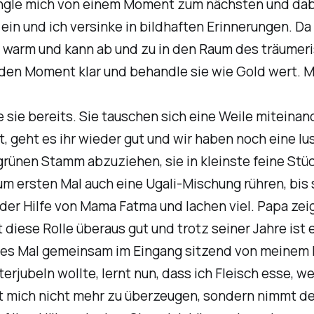
angle mich von einem Moment zum nächsten und dabe
in und ich versinke in bildhaften Erinnerungen. Da 
n warm und kann ab und zu in den Raum des träumer
eden Moment klar und behandle sie wie Gold wert. M
sie bereits. Sie tauschen sich eine Weile miteina
 geht es ihr wieder gut und wir haben noch eine lus
grünen Stamm abzuziehen, sie in kleinste feine St
m ersten Mal auch eine Ugali-Mischung rühren, bis 
 der Hilfe von Mama Fatma und lachen viel. Papa z
t diese Rolle überaus gut und trotz seiner Jahre is
tes Mal gemeinsam im Eingang sitzend von meinem R
terjubeln wollte, lernt nun, dass ich Fleisch esse, 
cht mich nicht mehr zu überzeugen, sondern nimmt d