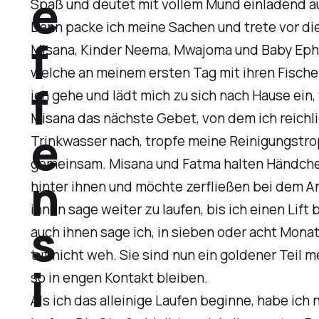
e
Spaß und deutet mit vollem Mund einladend auf
Dann packe ich meine Sachen und trete vor d
f
Misana, Kinder Neema, Mwajoma und Baby Ephra
welche an meinem ersten Tag mit ihren Fischen
f
ich gehe und lädt mich zu sich nach Hause ein,
Misana das nächste Gebet, von dem ich reichli
e
Trinkwasser nach, tropfe meine Reinigungstro
gemeinsam. Misana und Fatma halten Händchen 
n
hinter ihnen und möchte zerfließen bei dem A
ihnen sage weiter zu laufen, bis ich einen Li
s
auch ihnen sage ich, in sieben oder acht Monat
tut nicht weh. Sie sind nun ein goldener Teil
i
so in engen Kontakt bleiben.
Als ich das alleinige Laufen beginne, habe ich 