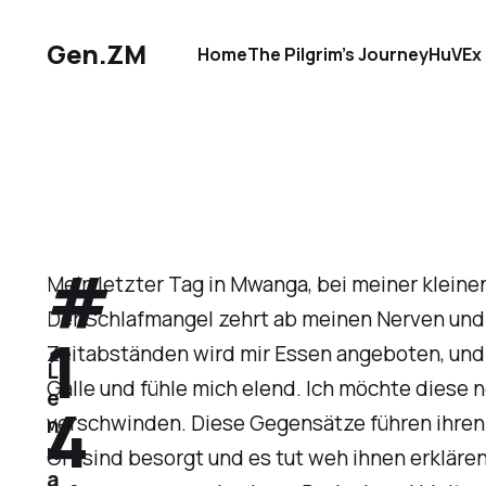
Gen.ZM
Home
The Pilgrim’s Journey
HuVEx 
#
Mein letzter Tag in Mwanga, bei meiner kleine
Der Schlafmangel zehrt ab meinen Nerven und i
1
Zeitabständen wird mir Essen angeboten, und d
L
Galle und fühle mich elend. Ich möchte diese ne
e
4
verschwinden. Diese Gegensätze führen ihren
n
n
Ort sind besorgt und es tut weh ihnen erkläre
a