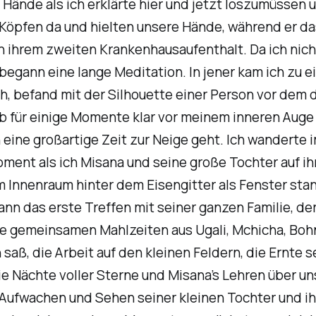
Hände als ich erklärte hier und jetzt loszumüssen 
n Köpfen da und hielten unsere Hände, während er da
on ihrem zweiten Krankenhausaufenthalt. Da ich ni
 begann eine lange Meditation. In jener kam ich zu 
ch, befand mit der Silhouette einer Person vor dem
ieb für einige Momente klar vor meinem inneren Aug
n eine großartige Zeit zur Neige geht. Ich wanderte
ment als ich Misana und seine große Tochter auf ih
m Innenraum hinter dem Eisengitter als Fenster sta
ann das erste Treffen mit seiner ganzen Familie, de
 gemeinsamen Mahlzeiten aus Ugali, Mchicha, Bohne
 saß, die Arbeit auf den kleinen Feldern, die Ernt
e Nächte voller Sterne und Misana’s Lehren über un
s Aufwachen und Sehen seiner kleinen Tochter und i