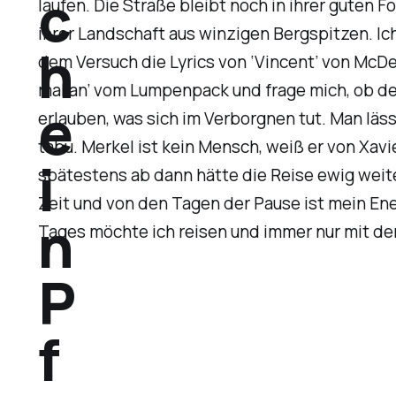
c
laufen. Die Straße bleibt noch in ihrer guten 
ihrer Landschaft aus winzigen Bergspitzen. Ic
h
dem Versuch die Lyrics von ‘Vincent’ von McDe
mal an’ vom Lumpenpack und frage mich, ob der
e
erlauben, was sich im Verborgnen tut. Man läss
tabu. Merkel ist kein Mensch, weiß er von Xav
i
spätestens ab dann hätte die Reise ewig weiter 
Zeit und von den Tagen der Pause ist mein En
n
Tages möchte ich reisen und immer nur mit d
P
f