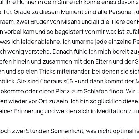
 ihre Hühner in dem Sinne ich könne eines davon so
ie Tür. Grade zu diesem Moment sind alle Personen
em, zwei Brüder von Misana und all die Tiere der F
 vorbei kam und so begeistert von mir war, ist zufä
 was ich leider ablehne. Ich umarme jede einzelne P
ch wenig verstehe. Danach fühle ich mich bereit zu
pfen hinein und zusammen mit den Eltern und der 
und spielen Tricks miteinander, bei denen sie sich
nblick. Sie sind überaus süß - und dann kommt der 
ft bekomme oder einen Platz zum Schlafen finde. Wir
en wieder vor Ort zu sein. Ich bin so glücklich die
 meiner Erinnerung und werden sich in Meditation zu
noch zwei Stunden Sonnenlicht, was nicht optimal ist