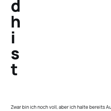
d
h
i
s
t
Zwar bin ich noch voll, aber ich halte bereits