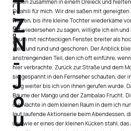
T
saßen zusammen in einem Dreieck und hielten 
r
Swahili für mich. Wir drei saßen mit geneigte
t
Z
R
warten, bis ihre kleine Tochter wiederkäme v
o
auf wiedersehen zu sagen, willigte ich ein und
N
g
Raum mit rechteckigen Fenster, breiter als ho
g
klein und rund und geschoren. Der Anblick bl
e
-
anstrengenden Teil, den ich oft einführe, wen
1
hier verbrachte. Zurück zur Straße und dem Mo
0
J
sie gespannt in den Fernseher schauten, der i
J
ging weiter bis ich von ihnen gerufen wurde. D
a
o
Bäume der Mango und der Zambalao Frucht. Die
n
die Nächte in dem kleinen Raum in dem ich nun
.
u
laut laufende Aktionserie beim Abendessen, di
2
und wie er eines der kleinen Kücken stahl, da
0