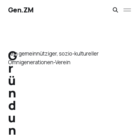
Gen.ZM
G
-ein gemeinnütziger, sozio-kultureller
Omnigenerationen-Verein
r
ü
n
d
u
n