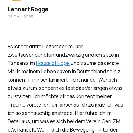
Lennart Rogge
03 Dez. 2025
Es ist der dritte Dezember im Jahr
Zweitausendundfünfundzwanzig und ich sitze in
Tansania im
House of Hope
und träume das erste
Mal in meinem Leben davon in Deutschland sein zu
können. In mir schlummert nicht nur der Wunsch
etwas zu tun, sondern es tost das Verlangen etwas
zu starten. Ich möchte dir das Konzept meiner
Träume vorstellen, um anschaulich zu machen was
ich so sehnsüchtig anstrebe. Hier führe ich im
Detail aus, um was es sich bei dem Verein Gen.ZM
e.V. handelt. Wenn dich die Bewegung hinter der