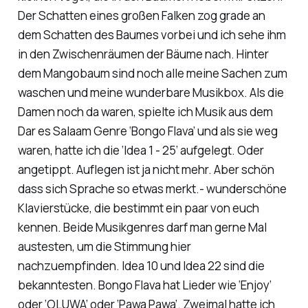
Der Schatten eines großen Falken zog grade an
dem Schatten des Baumes vorbei und ich sehe ihm
in den Zwischenräumen der Bäume nach. Hinter
dem Mangobaum sind noch alle meine Sachen zum
waschen und meine wunderbare Musikbox. Als die
Damen noch da waren, spielte ich Musik aus dem
Dar es Salaam Genre ‘Bongo Flava’ und als sie weg
waren, hatte ich die ‘Idea 1 - 25’ aufgelegt. Oder
angetippt. Auflegen ist ja nicht mehr. Aber schön
dass sich Sprache so etwas merkt.- wunderschöne
Klavierstücke, die bestimmt ein paar von euch
kennen. Beide Musikgenres darf man gerne Mal
austesten, um die Stimmung hier
nachzuempfinden. Idea 10 und Idea 22 sind die
bekanntesten. Bongo Flava hat Lieder wie ‘Enjoy’
oder ‘OLUWA’ oder ‘Pawa Pawa’. Zweimal hatte ich