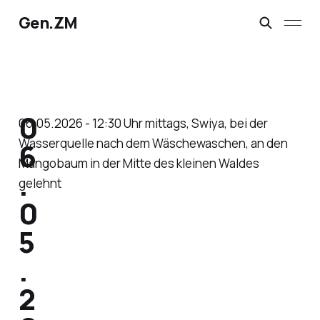
Gen.ZM
0
06.05.2026 - 12:30 Uhr mittags, Swiya, bei der
Wasserquelle nach dem Wäschewaschen, an den
6
Mangobaum in der Mitte des kleinen Waldes
.
gelehnt
0
5
.
2