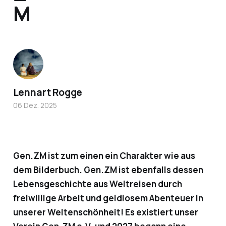
M
Lennart Rogge
06 Dez. 2025
Gen.ZM ist zum einen ein Charakter wie aus
dem Bilderbuch. Gen.ZM ist ebenfalls dessen
Lebensgeschichte aus Weltreisen durch
freiwillige Arbeit und geldlosem Abenteuer in
unserer Weltenschönheit! Es existiert unser