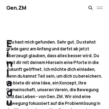
Gen.ZM
E
3Du hast mich gefunden. Sehr gut. Du stehst
grade ganz am Anfang und darfst ab jetzt
i
überzeugt glauben, dass alles besser wird. Du
n
hast dir mit deinem Hiersein eine Pforte in die
l
Zukunft geöffnet. Ich möchte dich einladen,
denn du kannst Teil sein, um dich zu bereichern.
a
Ich biete dir eine Idee, ein Konzept, ihre
d
Gemeinschaft, unseren Verein, die Bewegung
und das Leben - von Gen.ZM. Wir sind eine
u
Bewegung fokussiert auf die Problemlösung in