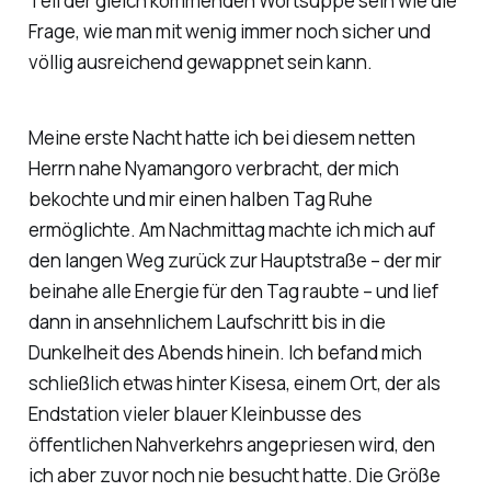
Teil der gleich kommenden Wortsuppe sein wie die
Frage, wie man mit wenig immer noch sicher und
völlig ausreichend gewappnet sein kann.
Meine erste Nacht hatte ich bei diesem netten
Herrn nahe Nyamangoro verbracht, der mich
bekochte und mir einen halben Tag Ruhe
ermöglichte. Am Nachmittag machte ich mich auf
den langen Weg zurück zur Hauptstraße – der mir
beinahe alle Energie für den Tag raubte – und lief
dann in ansehnlichem Laufschritt bis in die
Dunkelheit des Abends hinein. Ich befand mich
schließlich etwas hinter Kisesa, einem Ort, der als
Endstation vieler blauer Kleinbusse des
öffentlichen Nahverkehrs angepriesen wird, den
ich aber zuvor noch nie besucht hatte. Die Größe