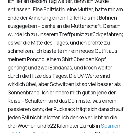
Ich lief an diesem Tag weiter, denn ich wurde
entlassen. Eine Polizistin, eine Mutter, hatte mir am
Ende der Anhörung einen Teller Reis mit Bohnen
ausgegeben – danke an die Mutterschaft. Danach
wurde ich zu unserem Treffpunkt zurückgefahren;
es war die Mitte des Tages, und ich drohte zu
schmelzen. Ich bastelte mir ein neues Outfit aus
meinem Poncho, einem Shirt über den Kopf
gehängt und zwei Bandanas, und kroch weiter
durch die Hitze des Tages. Die UV-Werte sind
wirklich übel, aber Schwitzen ist so viel besser als
Sonnenbrand. Ich erinnere mich gut an jene der
Reise – Schultern sind das Dümmste, was einem
passieren kann; der Rucksack trägt sich danach auf
jeden Fall nicht leichter. Ich denke verliebt an die
drei Wochen und 522 Kilometer zu Fuß in
Spanien