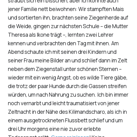
sträubt sich ein bisschen, aber ich konnte auch
jener Familie nett beiwohnen: Wir stampften Mais
und sortierten ihn, brachten seine Ziegenherde auf
die Weide, gingen zur nächsten Schule – die Mutter
Theresa als Ikone trägt –, lernten zwei Lehrer
kennen und verbrachten den Tag mit ihnen. Am
Abend schaute ich mit seinen drei Kindern und
seiner Frau meine Bilder an und schlief dann im Zelt
neben dem Ziegenstall unter schönen Sternen –
wieder mit ein wenig Angst, ob es wilde Tiere gäbe,
die trotz der paar Hunde durch die Gassen streifen
würden, um nach Nahrung zu suchen. Ich bin immer
noch vernarbt und leicht traumatisiert von jener
Zeltnacht in der Nähe des Kilimandscharo, als ich in
einem ausgetrockneten Flussbett schlief und um
drei Uhr morgens eine nie zuvor erlebte