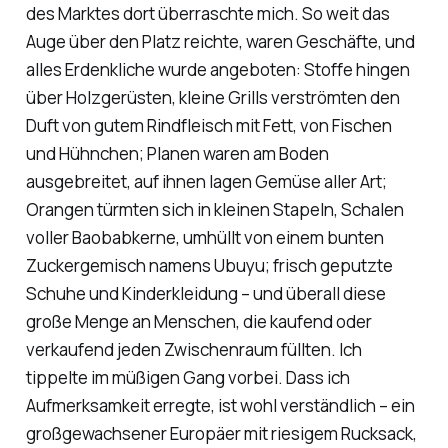
des Marktes dort überraschte mich. So weit das
Auge über den Platz reichte, waren Geschäfte, und
alles Erdenkliche wurde angeboten: Stoffe hingen
über Holzgerüsten, kleine Grills verströmten den
Duft von gutem Rindfleisch mit Fett, von Fischen
und Hühnchen; Planen waren am Boden
ausgebreitet, auf ihnen lagen Gemüse aller Art;
Orangen türmten sich in kleinen Stapeln, Schalen
voller Baobabkerne, umhüllt von einem bunten
Zuckergemisch namens
Ubuyu
; frisch geputzte
Schuhe und Kinderkleidung – und überall diese
große Menge an Menschen, die kaufend oder
verkaufend jeden Zwischenraum füllten. Ich
tippelte im müßigen Gang vorbei. Dass ich
Aufmerksamkeit erregte, ist wohl verständlich – ein
großgewachsener Europäer mit riesigem Rucksack,