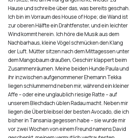
Hause und schreibe über das, was bereits geschah.
Ich bin im Vorraum des
House of Hope
; die Wand ist
zur oberen Hälfte ein Drahtfenster, und ein leichter
Wind kommt herein. Ich höre die Musik aus dem
Nachbarhaus, kleine Vögel schmücken den Klang
der Luft. Mütter sitzen nach dem Mittagessen unter
dem Mangobaum draußen, Geschirr klappert beim
Zusammenräumen. Meine beiden Hunde Paula und
ihr inzwischen aufgenommener Ehemann Tekka
liegen schlummernd neben mir, während ein kleiner
Affe – oder eine unglaublich riesige Ratte – auf
unserem Blechdach üblen Radau macht. Neben mir
liegen die Überbleibsel der besten Avocado, die ich
bisher in Tansania gegessen habe – sie wurde mir
vor zwei Wochen von einem Freund namens David
geschenkt, meinem vermutlich vertrautesten