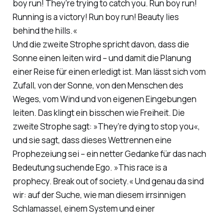
boy run! They’re trying to catch you. Run boy run!
Running is a victory! Run boy run! Beauty lies
behind the hills.«
Und die zweite Strophe spricht davon, dass die
Sonne einen leiten wird – und damit die Planung
einer Reise für einen erledigt ist. Man lässt sich vom
Zufall, von der Sonne, von den Menschen des
Weges, vom Wind und von eigenen Eingebungen
leiten. Das klingt ein bisschen wie Freiheit. Die
zweite Strophe sagt:
»They’re dying to stop you«
,
und sie sagt, dass dieses Wettrennen eine
Prophezeiung sei – ein netter Gedanke für das nach
Bedeutung suchende Ego.
»This race is a
prophecy. Break out of society.«
Und genau da sind
wir: auf der Suche, wie man diesem irrsinnigen
Schlamassel, einem System und einer