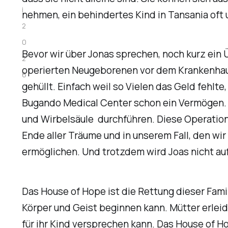
i
nehmen, ein behindertes Kind in Tansania oft
2
0
Bevor wir über Jonas sprechen, noch kurz ein 
2
operierten Neugeborenen vor dem Krankenhaus 
6
gehüllt. Einfach weil so Vielen das Geld fehlt
Bugando Medical Center schon ein Vermögen. J
und Wirbelsäule durchführen. Diese Operation
Ende aller Träume und in unserem Fall, den wir
ermöglichen. Und trotzdem wird Joas nicht a
Das House of Hope ist die Rettung dieser Fami
Körper und Geist beginnen kann. Mütter erlei
für ihr Kind versprechen kann. Das House of 