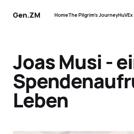
Gen.ZM
Home
The Pilgrim’s Journey
HuVEx 
Joas Musi - ei
Spendenaufru
Leben