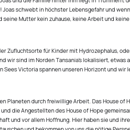
oas und die Familie hinter ihm liegt in Trümmern, de
e! Joas schwebt in höchster Lebensgefahr und wenn
 seine Mutter kein zuhause, keine Arbeit und keine 
r Zufluchtsorte für Kinder mit Hydrozephalus, oder
nd wir sind im Norden Tansania’s lokalisiert, etwa
n Sees Victoria spannen unseren Horizont und wir l
 Planeten durch freiwillige Arbeit. Das House of H
er und die Angestellten des House of Hope gemeins
chaft und vor allem Hoffnung. Hier haben sie und ih
austauschen und bekommen von uns die nötige Perspek