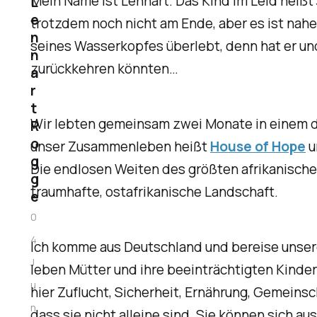
Mein Name ist Lennart. Das Kind im Leid heißt J
L
e
trotzdem noch nicht am Ende, aber es ist nah
n
seines Wasserkopfes überlebt, denn hat er und
n
zurückkehren könnten…
a
r
t
Wir lebten gemeinsam zwei Monate in einem de
R
o
unser Zusammenleben heißt
House of Hope
u
g
Die endlosen Weiten des größten afrikanische
g
traumhafte, ostafrikanische Landschaft.
e
0
4
Ich komme aus Deutschland und bereise unseren
J
leben Mütter und ihre beeinträchtigten Kind
u
hier Zuflucht, Sicherheit, Ernährung, Gemeins
n
dass sie nicht alleine sind. Sie können sich 