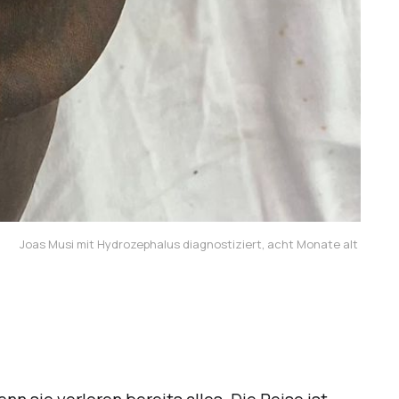
Joas Musi mit Hydrozephalus diagnostiziert, acht Monate alt 