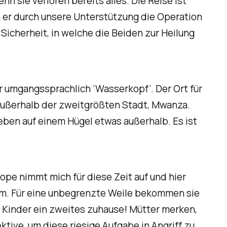
nn sie verloren bereits alles. Die Reise ist
 er durch unsere Unterstützung die Operation
Sicherheit, in welche die Beiden zur Heilung
 umgangssprachlich ‘Wasserkopf’. Der Ort für
s außerhalb der zweitgrößten Stadt, Mwanza.
eben auf einem Hügel etwas außerhalb. Es ist
ope nimmt mich für diese Zeit auf und hier
am. Für eine unbegrenzte Weile bekommen sie
re Kinder ein zweites zuhause! Mütter merken,
tive, um diese riesige Aufgabe in Angriff zu