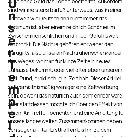
U
auch ohne Geld das Leben bestreitet. Außerdem
sind wir meistens barfuß unterwegs, was in einer
n
Teerwelt wie Deutschland nicht immer das
s
Optimum ist, aber einem reichlich Schönes im
e
Zwischenmenschlichen und in der Gefühlswelt
einbrockt. Die Nächte gehören entweder den
r
Narugifts, also unseren Nachtruhenschenkenden
T
des Weges, wo man für kurze Zeit ein neues
zuhause bekommt, oder viel öfter eben unserem
e
Zelt. Rund, praktisch, gut. Zelt halt. Dieser Artikel
m
soll verhältnismäßig weniger eine Zeltwerbung
sein, obwohl das natürlich auch sehr ehrbar wäre,
p
aber stattdessen möchte ich über den Effekt von
e
Open-Air Treffen berichten und eine Anleitung für
l
unsere landesweiten Zusammenkommen geben.
Von sogenannten Ersttreffen bis hin zu dem