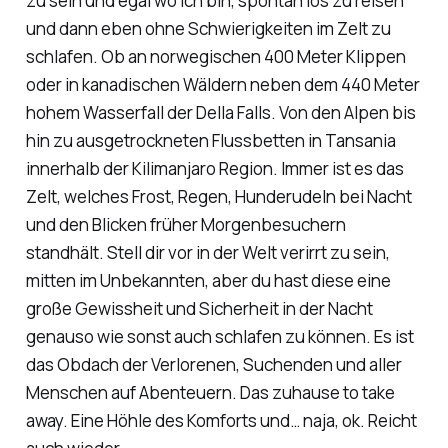
zu sein und egal wo ich bin, spontan los zu reisen
und dann eben ohne Schwierigkeiten im Zelt zu
schlafen. Ob an norwegischen 400 Meter Klippen
oder in kanadischen Wäldern neben dem 440 Meter
hohem Wasserfall der Della Falls. Von den Alpen bis
hin zu ausgetrockneten Flussbetten in Tansania
innerhalb der Kilimanjaro Region. Immer ist es das
Zelt, welches Frost, Regen, Hunderudeln bei Nacht
und den Blicken früher Morgenbesuchern
standhält. Stell dir vor in der Welt verirrt zu sein,
mitten im Unbekannten, aber du hast diese eine
große Gewissheit und Sicherheit in der Nacht
genauso wie sonst auch schlafen zu können. Es ist
das Obdach der Verlorenen, Suchenden und aller
Menschen auf Abenteuern. Das zuhause to take
away. Eine Höhle des Komforts und… naja, ok. Reicht