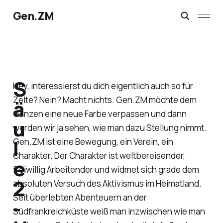
Gen.ZM
S
Hey, interessierst du dich eigentlich auch so für
Zelte? Nein? Macht nichts. Gen.ZM möchte dem
ä
Ganzen eine neue Farbe verpassen und dann
u
werden wir ja sehen, wie man dazu Stellung nimmt.
l
Gen.ZM ist eine Bewegung, ein Verein, ein
Charakter. Der Charakter ist weltbereisender,
e
freiwillig Arbeitender und widmet sich grade dem
2
absoluten Versuch des Aktivismus im Heimatland.
Seit überlebten Abenteuern an der
-
Südfrankreichküste weiß man inzwischen wie man