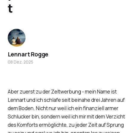
t
Lennart Rogge
08 Dez. 2025
Aber zuerst zu der Zeltwerbung - mein Name ist
Lennart und ich schlafe seit beinahe drei Jahren auf
dem Boden. Nicht nur weil ich ein finanziell armer
Schlucker bin, sondern weil ich mir mit dem Verzicht
des Komforts ermöglichte, zu jeder Zeit auf Sprung